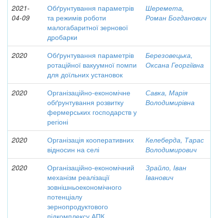
2021-
Обґрунтування параметрів
Шеремета,
04-09
та режимів роботи
Роман Богданович
малогабаритної зернової
дробарки
2020
Обґрунтування параметрів
Березовецька,
ротаційної вакуумної помпи
Оксана Георгіївна
для доїльних установок
2020
Організаційно-економічне
Савка, Марія
обґрунтування розвитку
Володимирівна
фермерських господарств у
регіоні
2020
Організація кооперативних
Келеберда, Тарас
відносин на селі
Володимирович
2020
Організаційно-економічний
Зрайло, Іван
механізм реалізації
Іванович
зовнішньоекономічного
потенціалу
зернопродуктового
підкомплексу АПК