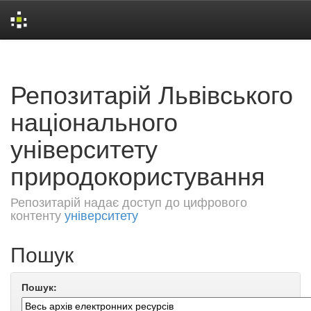
Skip
navigation
Репозитарій Львівського
національного
університету
природокористування
Репозитарій надає доступ до цифрового
контенту
університету
Пошук
Пошук: