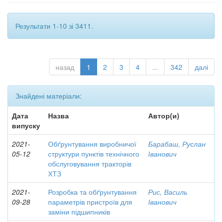
Результати 1-10 зі 3411.
назад
1
2
3
4
...
342
далі
Знайдені матеріали:
Дата
Назва
Автор(и)
випуску
2021-
Обґрунтування виробничої
Барабаш, Руслан
05-12
структури пунктів технічного
Іванович
обслуговування тракторів
ХТЗ
2021-
Розробка та обґрунтування
Рис, Василь
09-28
параметрів пристроїв для
Іванович
заміни підшипників