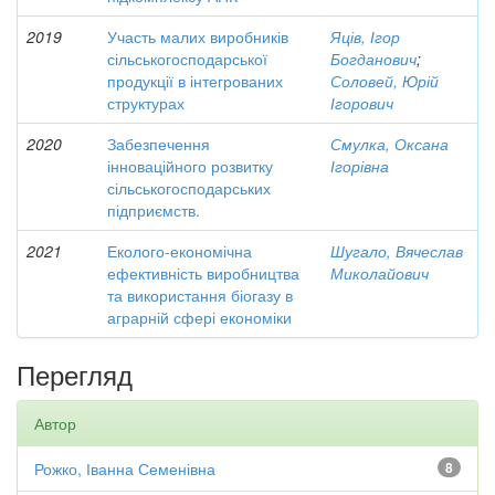
2019
Участь малих виробників
Яців, Ігор
сільськогосподарської
Богданович
;
продукції в інтегрованих
Соловей, Юрій
структурах
Ігорович
2020
Забезпечення
Смулка, Оксана
інноваційного розвитку
Ігорівна
сільськогосподарських
підприємств.
2021
Еколого-економічна
Шугало, Вячеслав
ефективність виробництва
Миколайович
та використання біогазу в
аграрній сфері економіки
Перегляд
Автор
Рожко, Іванна Семенівна
8