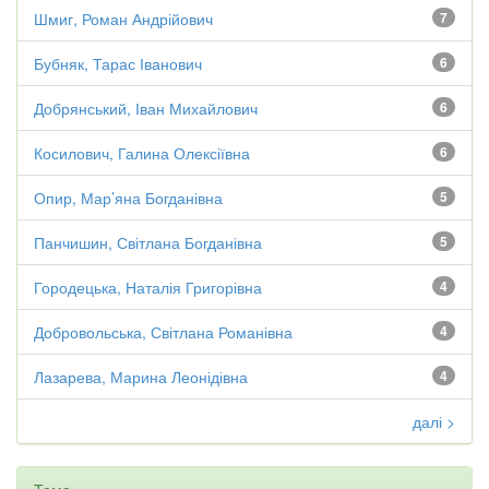
Шмиг, Роман Андрійович
7
Бубняк, Тарас Іванович
6
Добрянський, Іван Михайлович
6
Косилович, Галина Олексіївна
6
Опир, Мар’яна Богданівна
5
Панчишин, Світлана Богданівна
5
Городецька, Наталія Григорівна
4
Добровольська, Світлана Романівна
4
Лазарева, Марина Леонідівна
4
далі >