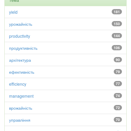
Тема
yield
181
урожайність
150
productivity
144
продуктивність
106
архітектура
90
ефективність
79
efficiency
77
management
74
врожайність
72
управління
70